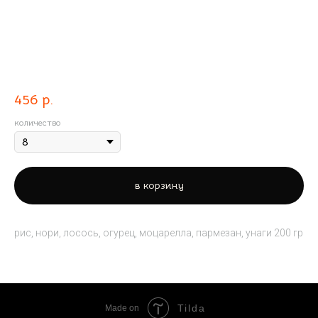
С ЛОСОСЕМ
456
р.
количество
в корзину
рис, нори, лосось, огурец, моцарелла, пармезан, унаги 200 гр
Tilda
Made on