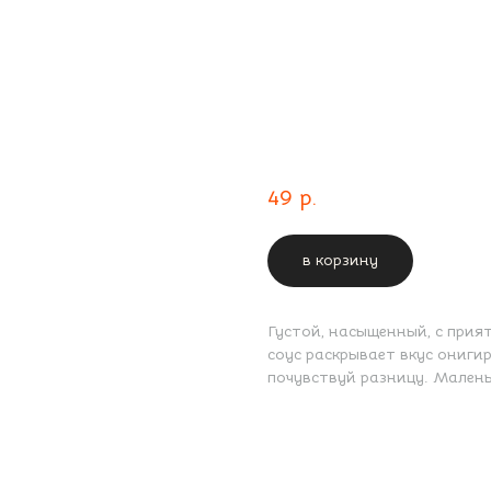
Брусничный соус
49
р.
в корзину
Густой, насыщенный, с прия
соус раскрывает вкус ониги
почувствуй разницу. Малень