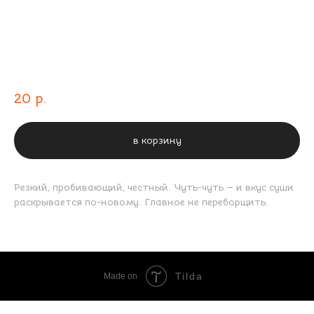
Васаби
20
р.
в корзину
Резкий, пробивающий, честный. Чуть-чуть — и вкус суши
раскрывается по-новому. Главное не переборщить.
Tilda
Made on