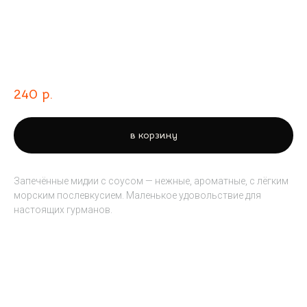
Мидии
240
р.
в корзину
Запечённые мидии с соусом — нежные, ароматные, с лёгким
морским послевкусием. Маленькое удовольствие для
настоящих гурманов.